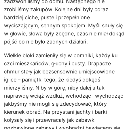
zadzwoniliśmy do domu. Następnego nie
zrobiliśmy zakupów. Kolejne dni były coraz
bardziej ciche, puste i przepełnione
wyciszającym, sennym spokojem. Myśli snuły się
w głowie, słowa były zbędne, czas nie miał dokąd
pójść bo nie było żadnych działań.
Wielkie bloki zamieniły się w pomniki, każdy ku
czci mieszkańców, głuchy i pusty. Drapacze
chmur stały jak bezsensownie umiejscowione
iglice – pamiątki tego, że kiedyś dokądś
mierzyliśmy. Niby w górę, niby dalej a tak
naprawdę wciąż wzdłuż, wchodząc i wychodząc
jakbyśmy nie mogli się zdecydować, który
kierunek obrać. Na przystani jachty i barki
kołysały się i przewracały jak zabawki
pozbawione zabawy i wyobraźni bawiącego się.