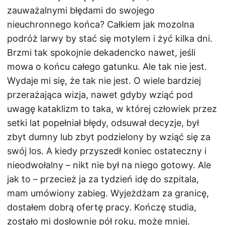
zauważalnymi błędami do swojego
nieuchronnego końca? Całkiem jak mozolna
podróż larwy by stać się motylem i żyć kilka dni.
Brzmi tak spokojnie dekadencko nawet, jeśli
mowa o końcu całego gatunku. Ale tak nie jest.
Wydaje mi się, że tak nie jest. O wiele bardziej
przerażająca wizja, nawet gdyby wziąć pod
uwagę kataklizm to taka, w której człowiek przez
setki lat popełniał błędy, odsuwał decyzje, był
zbyt dumny lub zbyt podzielony by wziąć się za
swój los. A kiedy przyszedł koniec ostateczny i
nieodwołalny – nikt nie był na niego gotowy. Ale
jak to – przecież ja za tydzień idę do szpitala,
mam umówiony zabieg. Wyjeżdżam za granicę,
dostałem dobrą ofertę pracy. Kończę studia,
zostało mi dosłownie pół roku, może mniej.