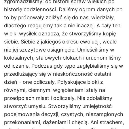
zgromadziliśmy: od historii spraw wielkich po
historię codzienności. Daliśmy ogrom danych po
to by próbowały zbliżyć się do nas, wiedziały,
dlaczego reagujemy tak a nie inaczej. A cały ten
wielki wysiłek oznacza, że stworzyliśmy kopię
siebie. Siebie z jakiegoś okresu ewolucji, wcale
nie jej szczytowe osiągnięcie. Umieściliśmy w
kolosalnych, stalowych blokach i uruchomiliśmy
odliczanie. Podczas gdy tępo zagłębialiśmy się w
przedłużający się w nieskończoność ostatni
dzień – one odliczały. Połyskujące bloki z
równymi, ciemnymi wgłębieniami stały na
przedpolach miast i odliczały. Nie zdołaliśmy
stworzyć umysłu. Stworzyliśmy umiejętność
podejmowania decyzji, czystych, niezamglonych
przekonaniami, dążeniami i chęcią. Ani strachem,