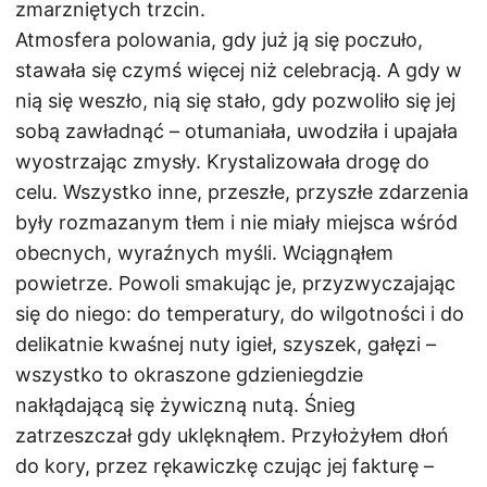
zmarzniętych trzcin.
Atmosfera polowania, gdy już ją się poczuło,
stawała się czymś więcej niż celebracją. A gdy w
nią się weszło, nią się stało, gdy pozwoliło się jej
sobą zawładnąć – otumaniała, uwodziła i upajała
wyostrzając zmysły. Krystalizowała drogę do
celu. Wszystko inne, przeszłe, przyszłe zdarzenia
były rozmazanym tłem i nie miały miejsca wśród
obecnych, wyraźnych myśli. Wciągnąłem
powietrze. Powoli smakując je, przyzwyczajając
się do niego: do temperatury, do wilgotności i do
delikatnie kwaśnej nuty igieł, szyszek, gałęzi –
wszystko to okraszone gdzieniegdzie
nakłądającą się żywiczną nutą. Śnieg
zatrzeszczał gdy uklęknąłem. Przyłożyłem dłoń
do kory, przez rękawiczkę czując jej fakturę –