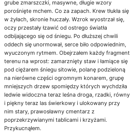
grube zmarszczki, masywne, długie wzory
porośnięte mchem. Co za zapach. Krew tłukła się
w żyłach, skronie huczały. Wzrok wyostrzał się,
oczy przestały łzawić od ostrego światła
odbijającego się od śniegu. Po dłuższej chwili
oddech się unormował, serce biło odpowiednim,
wyuczonym rytmem. Obejrzałem każdy fragment
terenu na wprost: zamarznięty staw i łamiące się
pod ciężarem śniegu sitowie, polanę podzieloną
na nierówne części ogromnym konarem, grupę
mniejszych drzew spomiędzy których wychdziła
ledwie widoczna teraz leśna droga, rzadki, równy
i piękny teraz las świerkowy i ulokowany przy
nim stary, prawosławny cmentarz z
poprzekrzywianymi tablicami i krzyżami.
Przykucnąłem.