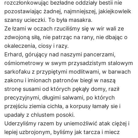
rozczłonkowując bezładne oddziały bestii nie
pozostawiając żadnej, najmniejszej, jakiejkowleik
szansy ucieczki. To była masakra.
Ze łzami w oczach rzuciliśmy się w wir wali ze
zdwojoną siłą, nie patrząc na rany, nie dbając o
okaleczenia, ciosy i razy.
Erhard, górujący nad naszymi pancerzami,
ośmiometrowy w swym przysadzistym stalowym
sarkofaku z przypiętymi modlitwami, w barwach
zakonu i imionach patronów biegł w naszą
stronę susami od których pękąły domy, raził
precyzyjnymi, długimi salwami, po których
przejściu ziemia cichła, a korpusy łamały sie i
upadały z chlustem posoki.
Uderzyliśmy razem by uniemożliwić atak ciężej i
lepiej uzbrojonym, byliśmy jak tarcza i miecz