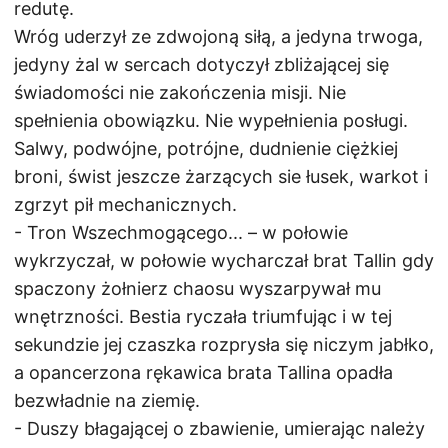
redutę.
Wróg uderzył ze zdwojoną siłą, a jedyna trwoga,
jedyny żal w sercach dotyczył zbliżającej się
świadomości nie zakończenia misji. Nie
spełnienia obowiązku. Nie wypełnienia posługi.
Salwy, podwójne, potrójne, dudnienie ciężkiej
broni, świst jeszcze żarzących sie łusek, warkot i
zgrzyt pił mechanicznych.
- Tron Wszechmogącego... – w połowie
wykrzyczał, w połowie wycharczał brat Tallin gdy
spaczony żołnierz chaosu wyszarpywał mu
wnętrzności. Bestia ryczała triumfując i w tej
sekundzie jej czaszka rozprysła się niczym jabłko,
a opancerzona rękawica brata Tallina opadła
bezwładnie na ziemię.
- Duszy błagającej o zbawienie, umierając należy