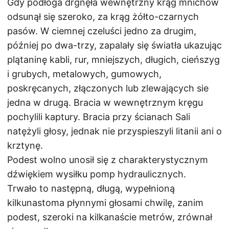
Gdy podłoga drgnęła wewnętrzny krąg mnichów
odsunął się szeroko, za krąg żółto-czarnych
pasów. W ciemnej czeluści jedno za drugim,
później po dwa-trzy, zapalały się światła ukazując
plątaninę kabli, rur, mniejszych, długich, cieńszyg
i grubych, metalowych, gumowych,
poskręcanych, złączonych lub zlewających sie
jedna w drugą. Bracia w wewnętrznym kręgu
pochylili kaptury. Bracia przy ścianach Sali
natężyli głosy, jednak nie przyspieszyli litanii ani o
krztynę.
Podest wolno unosił się z charakterystycznym
dźwiękiem wysiłku pomp hydraulicznych.
Trwało to następną, długą, wypełnioną
kilkunastoma płynnymi głosami chwilę, zanim
podest, szeroki na kilkanaście metrów, zrównał