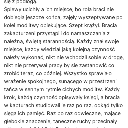
się z podłogą.
Śpiewy ucichły a ich miejsce, bo rola braci nie
dobiegła jeszcze końca, zajęły wyszeptywane po
kolei modlitwy opiekujące. Szept krążył. Bracia
zakapturzeni przystąpili do namaszczania z
należną, świętą starannością. Każdy znał swoje
miejsce, każdy wiedział jaką kolejną czynność
należy wykonać, nikt nie wchodził sobie w drogę,
nikt nie przerywał pracy by sie zastanowić co
zrobić teraz, co później. Wszystko sprawiało
wrażenie spokojnego, sunącego w przestrzeni
tańca w sennym rytmie cichych modlitw. Każdy
krok, każdą czynność opisywały księgi, a bracia
w kapturach studiowali je raz po raz, odkąd tylko
sięga ich pamięć. Raz po raz odwieczne, mające
głebokie znaczenie, taneczne ruchy przecinały