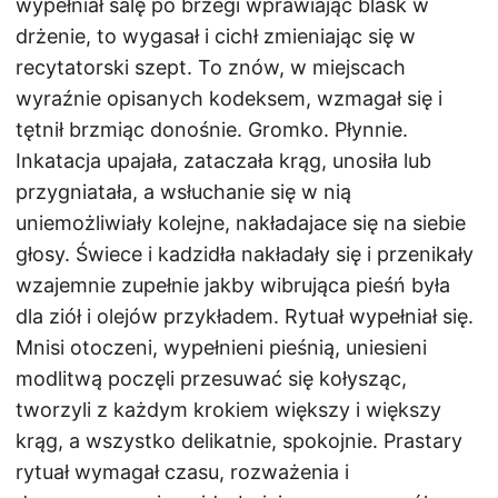
wypełniał salę po brzegi wprawiając blask w
drżenie, to wygasał i cichł zmieniając się w
recytatorski szept. To znów, w miejscach
wyraźnie opisanych kodeksem, wzmagał się i
tętnił brzmiąc donośnie. Gromko. Płynnie.
Inkatacja upajała, zataczała krąg, unosiła lub
przygniatała, a wsłuchanie się w nią
uniemożliwiały kolejne, nakładajace się na siebie
głosy. Świece i kadzidła nakładały się i przenikały
wzajemnie zupełnie jakby wibrująca pieśń była
dla ziół i olejów przykładem. Rytuał wypełniał się.
Mnisi otoczeni, wypełnieni pieśnią, uniesieni
modlitwą poczęli przesuwać się kołysząc,
tworzyli z każdym krokiem większy i większy
krąg, a wszystko delikatnie, spokojnie. Prastary
rytuał wymagał czasu, rozważenia i