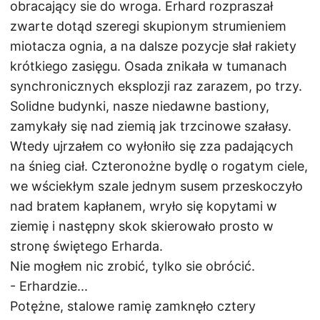
obracający sie do wroga. Erhard rozpraszał
zwarte dotąd szeregi skupionym strumieniem
miotacza ognia, a na dalsze pozycje słał rakiety
krótkiego zasięgu. Osada znikała w tumanach
synchronicznych eksplozji raz zarazem, po trzy.
Solidne budynki, nasze niedawne bastiony,
zamykały się nad ziemią jak trzcinowe szałasy.
Wtedy ujrzałem co wyłoniło się zza padających
na śnieg ciał. Czteronożne bydlę o rogatym ciele,
we wściekłym szale jednym susem przeskoczyło
nad bratem kapłanem, wryło się kopytami w
ziemię i następny skok skierowało prosto w
stronę świętego Erharda.
Nie mogłem nic zrobić, tylko sie obrócić.
- Erhardzie...
Potężne, stalowe ramię zamknęło cztery