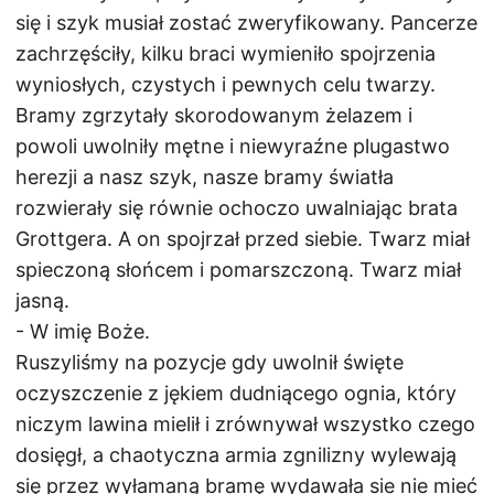
się i szyk musiał zostać zweryfikowany. Pancerze
zachrzęściły, kilku braci wymieniło spojrzenia
wyniosłych, czystych i pewnych celu twarzy.
Bramy zgrzytały skorodowanym żelazem i
powoli uwolniły mętne i niewyraźne plugastwo
herezji a nasz szyk, nasze bramy światła
rozwierały się równie ochoczo uwalniając brata
Grottgera. A on spojrzał przed siebie. Twarz miał
spieczoną słońcem i pomarszczoną. Twarz miał
jasną.
- W imię Boże.
Ruszyliśmy na pozycje gdy uwolnił święte
oczyszczenie z jękiem dudniącego ognia, który
niczym lawina mielił i zrównywał wszystko czego
dosięgł, a chaotyczna armia zgnilizny wylewają
się przez wyłamaną bramę wydawała sie nie mieć