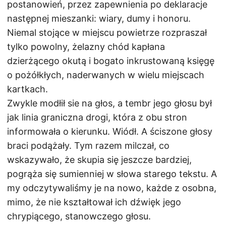
postanowień, przez zapewnienia po deklaracje
następnej mieszanki: wiary, dumy i honoru.
Niemal stojące w miejscu powietrze rozpraszał
tylko powolny, żelazny chód kapłana
dzierżącego okutą i bogato inkrustowaną księgę
o pożółkłych, naderwanych w wielu miejscach
kartkach.
Zwykle modłił sie na głos, a tembr jego głosu był
jak linia graniczna drogi, która z obu stron
informowała o kierunku. Wiódł. A ściszone głosy
braci podążały. Tym razem milczał, co
wskazywało, że skupia się jeszcze bardziej,
pogrąża się sumienniej w słowa starego tekstu. A
my odczytywaliśmy je na nowo, każde z osobna,
mimo, że nie kształtował ich dźwięk jego
chrypiącego, stanowczego głosu.