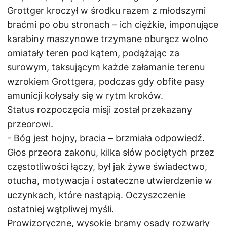
Grottger kroczył w środku razem z młodszymi
braćmi po obu stronach – ich ciężkie, imponujące
karabiny maszynowe trzymane oburącz wolno
omiatały teren pod kątem, podążając za
surowym, taksującym każde załamanie terenu
wzrokiem Grottgera, podczas gdy obfite pasy
amunicji kołysały się w rytm kroków.
Status rozpoczęcia misji został przekazany
przeorowi.
- Bóg jest hojny, bracia – brzmiała odpowiedź.
Głos przeora zakonu, kilka słów pociętych przez
częstotliwości łączy, był jak żywe świadectwo,
otucha, motywacja i ostateczne utwierdzenie w
uczynkach, które nastąpią. Oczyszczenie
ostatniej wątpliwej myśli.
Prowizoryczne, wysokie bramy osady rozwarły