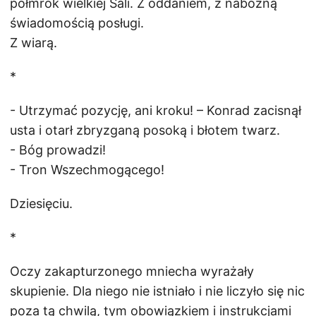
półmrok wielkiej Sali. Z oddaniem, z nabożną
świadomością posługi.
Z wiarą.
*
- Utrzymać pozycję, ani kroku! – Konrad zacisnął
usta i otarł zbryzganą posoką i błotem twarz.
- Bóg prowadzi!
- Tron Wszechmogącego!
Dziesięciu.
*
Oczy zakapturzonego mniecha wyrażały
skupienie. Dla niego nie istniało i nie liczyło się nic
poza tą chwilą, tym obowiązkiem i instrukcjami