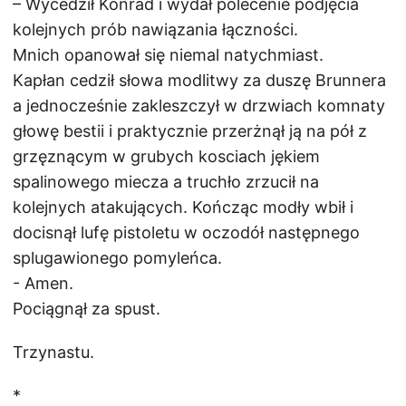
– Wycedził Konrad i wydał polecenie podjęcia
kolejnych prób nawiązania łączności.
Mnich opanował się niemal natychmiast.
Kapłan cedził słowa modlitwy za duszę Brunnera
a jednocześnie zakleszczył w drzwiach komnaty
głowę bestii i praktycznie przerżnął ją na pół z
grzęznącym w grubych kosciach jękiem
spalinowego miecza a truchło zrzucił na
kolejnych atakujących. Kończąc modły wbił i
docisnął lufę pistoletu w oczodół następnego
splugawionego pomyleńca.
- Amen.
Pociągnął za spust.
Trzynastu.
*