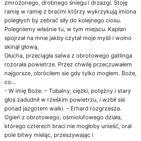
zmrożonego, drobnego śniegu i drzazgi. Stoję
ramię w ramię z braćmi którzy wykrzykują imiona
poległych by zebrać siły do kolejnego ciosu.
Polegniemy właśnie tu, w tym miejscu. Kapłan
spojrzał na mnie jakby czytał moje myśli i wolno
skinął głową.
Głucha, przeciągła salwa z obrotowego gatlinga
rozorała powietrze. Przez chwilę przeczuwałem
najgorsze, obróciłem sie gdy tylko mogłem. Boże,
co...
- W imię Boże. – Tubalny, ciężki, potężny i stary
głos zadudnił w rześkim powietrzu, i wzbił sie
ponad jazgotem walki. – Erhard rozgrzesza.
Ogień z obrotowego, ośmiolufowego działa,
którego czterech braci nie mogłoby unieść, orał
pole bitwy mieląc, przeszywając i