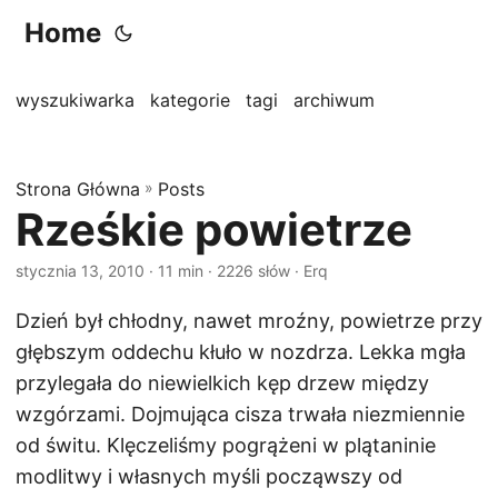
Home
wyszukiwarka
kategorie
tagi
archiwum
Strona Główna
»
Posts
Rześkie powietrze
stycznia 13, 2010
· 11 min · 2226 słów · Erq
Dzień był chłodny, nawet mroźny, powietrze przy
głębszym oddechu kłuło w nozdrza. Lekka mgła
przylegała do niewielkich kęp drzew między
wzgórzami. Dojmująca cisza trwała niezmiennie
od świtu. Klęczeliśmy pogrążeni w plątaninie
modlitwy i własnych myśli począwszy od