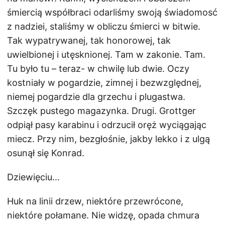
śmiercią współbraci odarliśmy swoją świadomosć
z nadziei, staliśmy w obliczu śmierci w bitwie.
Tak wypatrywanej, tak honorowej, tak
uwielbionej i utęsknionej. Tam w zakonie. Tam.
Tu było tu – teraz- w chwilę lub dwie. Oczy
kostniały w pogardzie, zimnej i bezwzględnej,
niemej pogardzie dla grzechu i plugastwa.
Szczęk pustego magazynka. Drugi. Grottger
odpiął pasy karabinu i odrzucił oręż wyciągając
miecz. Przy nim, bezgłośnie, jakby lekko i z ulgą
osunął się Konrad.
Dziewięciu...
Huk na linii drzew, niektóre przewrócone,
niektóre połamane. Nie widzę, opada chmura