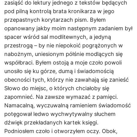
zasiąść do lektury jednego z tekstów będących
pod pilną kontrolą brata kronikarza w jego
przepastnych korytarzach pism. Byłem
opanowany jakby moim następnym zadaniem był
spacer wśród sal modlitewnych, a jedyną
przestrogą – by nie niepokoić pogrążonych w
nabożnym, uniesionym półśnie modlących się
współbraci. Byłem ostoją a moje czoło powoli
unosiło się ku górze, dumą i świadomością
obecności tych, którzy nie zawahają się zanieść
Słowo do miejsc, o których chciałoby się
zapomnieć. Na zawsze wymazać z pamięci.
Namacalną, wyczuwalną ramieniem świadomość
potęgował ledwo wychwytywalny słuchem
dźwięk przekładanych kartek księgi.
Podniosłem czoło i otworzyłem oczy. Obok,