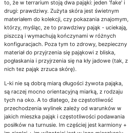
to, że w terrarium stoją dwa pająki: jeden ‘fake' i
drugi: prawdziwy. Zużyta skóra jest świetnym
materiałem do kolekcji, czy pokazania znajomym,
którzy, myśląc, ze to prawdziwy pająk - uciekają,
piszczą i wymachują kończynami w różnych
konfiguracjach. Poza tym to zdrowy, bezpieczny
materiał do przyjrzenia się pająkowi z bliska,
pogłaskania i przyjrzenia się na kły jadowe (tak, z
nich tez pająk zrzuca skórę).
L-ki nie są dobrą miarą długości żywota pająka,
są raczej mocno orientacyjną miarką, z rodzaju
tych na oko. A to dlatego, że częstotliwość
przechodzenia wylinek zależy od warunków w
jakich mieszka pająk i częstotliwości podawania
posiłków na turnusie. Im częściej jest karmiony +