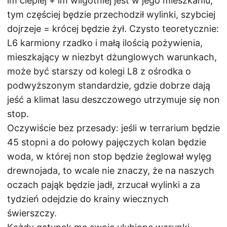
im cieplej + im wilgotniej jest w jego mieszkaniu,
tym częściej będzie przechodził wylinki, szybciej
dojrzeje = krócej będzie żył. Czysto teoretycznie:
L6 karmiony rzadko i małą ilością pożywienia,
mieszkający w niezbyt dżunglowych warunkach,
może być starszy od kolegi L8 z ośrodka o
podwyższonym standardzie, gdzie dobrze dają
jeść a klimat lasu deszczowego utrzymuje się non
stop.
Oczywiście bez przesady: jeśli w terrarium będzie
45 stopni a do połowy pajęczych kolan będzie
woda, w której non stop będzie żeglował wylęg
drewnojada, to wcale nie znaczy, że na naszych
oczach pająk będzie jadł, zrzucał wylinki a za
tydzień odejdzie do krainy wiecznych
świerszczy.