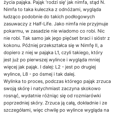
życia pająka. Pająk ‘rodzi się' jak nimfa, stąd N.
Nimfa to taka kuleczka z odnóżami, wygląda
łudząco podobnie do takich podłogowych
zasuwaczy z Half-Life. Jako nimfa nie przyjmuje
pokarmu, w zasadzie nie wiadomo co robi. Nic
nie robi. Tak samo jak jego pięćset braci i sióstr z
kokonu. Później przekształca się w Nimfę II, a
dopiero z niej w pająka L1, czyli takiego, który
jest już po pierwszej wylince i wygląda mniej
więcej jak pająk. I dalej: L2 - jest po drugiej
wylince, L8 - po ósmej i tak dalej.
Wylinka to proces, podczas którego pająk zrzuca
swoją skórę i natychmiast zaczyna skokowo
rosnąć, wydatnie różniąc się od rozmiarówki
poprzedniej skóry. Zrzuca ją całą, dokładnie i ze
szczegółami, więc chwilę po wylince wygląda na