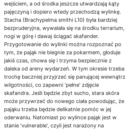
wejściem, a od środka jeszcze utwardzają kąty
pajęczyną i dopiero wtedy przechodzą wylinkę.
Stacha (Brachypelma smithi L10) była bardziej
bezpruderyjna, wywalała się na środku terrarium,
nogi w górę i dawaj ściągać skafander.
Przygotowanie do wylinki można rozpoznać po
tym, że pająk nie biegnie za pokarmem, głoduje
jakiś czas, chowa się i trzyma bezpiecznie z
daleka od areny wydarzeń. W tym okresie trzeba
trochę baczniej przyjrzeć się panującej wewnątrz
wilgotności, co zapewni ‘pełne' zdjęcie
skafandra. Jeśli będzie zbyt sucho, stara skóra
może przywrzeć do nowego ciała powodując, że
pająku trzeba będzie delikatnie pomóc w jej
oderwaniu. Natomiast po wylince pająk jest w
stanie ‘vulnerable', czyli jest narażony na