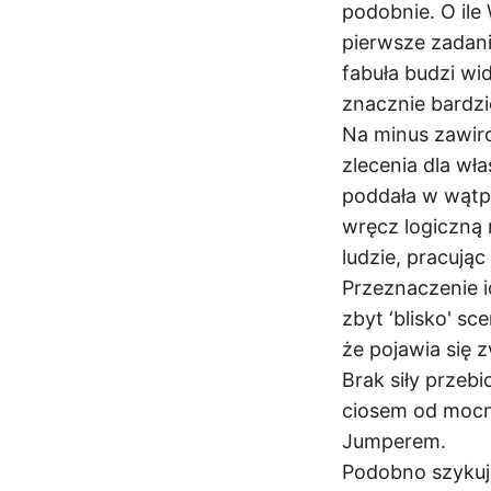
podobnie. O ile
pierwsze zadan
fabuła budzi wi
znacznie bardzi
Na minus zawiro
zlecenia dla wł
poddała w wątpl
wręcz logiczną 
ludzie, pracując
Przeznaczenie i
zbyt ‘blisko' sc
że pojawia się z
Brak siły przebi
ciosem od mocn
Jumperem.
Podobno szykuje