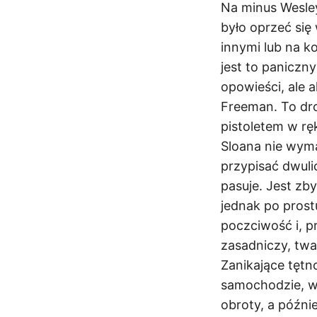
Na minus Wesley
było oprzeć się
innymi lub na k
jest to paniczny
opowieści, ale a
Freeman. To dro
pistoletem w r
Sloana nie wymag
przypisać dwuli
pasuje. Jest zb
jednak po prost
poczciwość i, p
zasadniczy, twar
Zanikające tętn
samochodzie, w 
obroty, a późnie