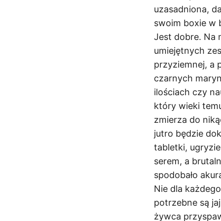
uzasadniona, da
swoim boxie w b
Jest dobre. Na m
umiejętnych zes
przyziemnej, a p
czarnych maryna
ilościach czy n
który wieki temu
zmierza do niką
jutro będzie do
tabletki, ugryz
serem, a brutal
spodobało akura
Nie dla każdego
potrzebne są ja
żywca przyspawa