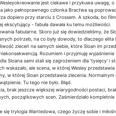
 Wesleyokreowanie jest ciekawe i przykuwa uwagę, o t
ia jako pełnoprawnego członka Bractwa są poprowadz
dza dopiero przy starciu z Crossem. A szkoda, bo fil
ej ekscytujący - fabuła dawała ku temu możliwości.
wania fabularne. Skoro już się dowiedzieliśmy, że S
asnych potrzeb, na co były dowody, to dlaczego elita
iwość zleceń na samych siebie, które Sloan im przed
niekonsekwencją. Rozumiem i przyjmuję wyjaśnienie t
 dla Sloana sami stali się zagrożeniem dla ‘tysięcy' i s
ch wskazało, ale scena, w której Wesley przedstawia
eny, w której Sloan przedstawia zlecenia. Normalnym i
wątpienie. Tu tego nie było. Błąd.
cia, brak jeszcze większej wiarygodności postaci, bra
ych, początkowych scen. Zaśmierdziało kompletnie
 się trylogia Wantedowa, czego życzę sobie i miłośn