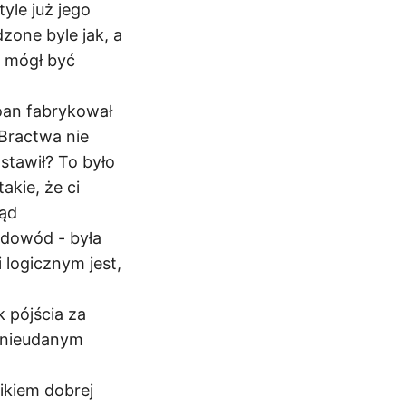
yle już jego
one byle jak, a
m mógł być
loan fabrykował
 Bractwa nie
stawił? To było
akie, że ci
tąd
 dowód - była
 logicznym jest,
k pójścia za
 nieudanym
ikiem dobrej