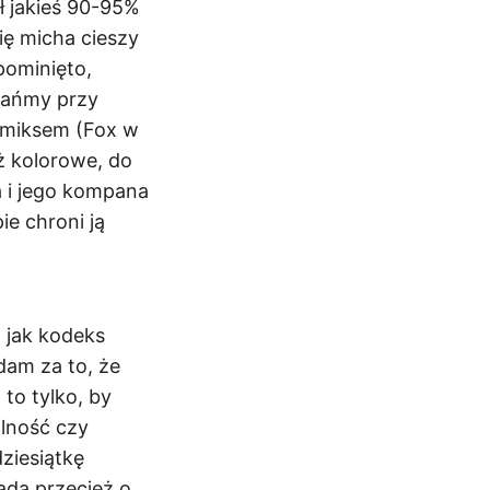
ł jakieś 90-95%
ię micha cieszy
pominięto,
stańmy przy
omiksem (Fox w
ż kolorowe, do
a i jego kompana
e chroni ją
 jak kodeks
adam za to, że
 to tylko, by
alność czy
ziesiątkę
ada przecież o