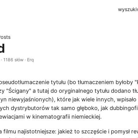
wyszuki
Posts
d
 · 1186 słów · Erq
pseudotłumaczenie tytułu (bo tłumaczeniem byłoby 
czy "Ścigany" a tutaj do oryginalnego tytułu dodano t
yn niewyjaśnionych), które jak wiele innych, wpisało 
wych dystrybutorów tak samo głęboko, jak dubbingofil
ewiacjami w kinematografii niemieckiej.
a filmu najistotniejsze: jakież to szczęście i pomysł r