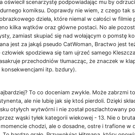
a oświecił scenarzystę podpowiadając mu by odrzuci
e durnego komiksu. Doprawdy nie wiem, z czego tak s
obrazkowego dzieła, które niemal w całości w filmie 
eno kilka wątków oraz główne postaci. No ale pozo
ysty, zamiast skupiać się nad wołającym o pomstę k
ana jest za jakąś pseudo CatWoman, Bractwo jest te
e człowiek spodziewa się tam ujrzeć samego Kleszcz
asakruje przechodniów tłumacząc, że znaczek w klapi
 konsekwencjami itp. bzdury).
ajbardziej? To co doceniam zwykle. Może zabrzmi to
ynenta, ale nie lubię jak się ktoś pierdoli. Dzięki skł
isku otyłych wytwórni i nie został poszlachtowany po
 przez wąski tyłek kategorii wiekowej - 13. Nie o brut
omencie chodzi, ale o dosadne, ostre i trafione w d
ło. To bardzo grało. Przywołując Hitmana, który opowi