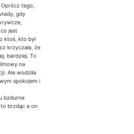
e. Oprócz tego,
wtedy, gdy
dkrywcze,
co jest
o ktoś, kto był
cz krzyczała, że
j, bardziej. To
filmowy na
ji. Ale wodziła
swym spokojem i
u bzdurne
 to brzdąc a on