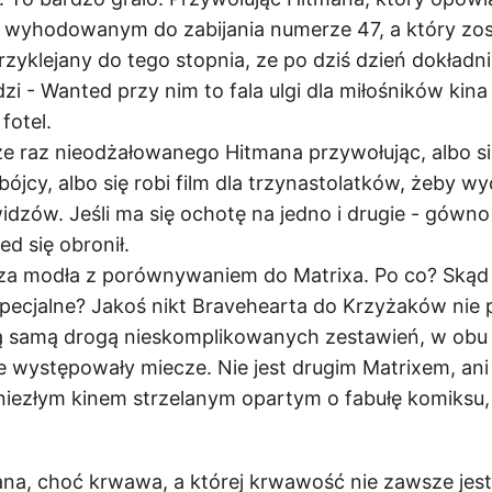
wyhodowanym do zabijania numerze 47, a który zost
rzyklejany do tego stopnia, ze po dziś dzień dokładn
zi - Wanted przy nim to fala ulgi dla miłośników kin
fotel.
cze raz nieodżałowanego Hitmana przywołując, albo się
cy, albo się robi film dla trzynastolatków, żeby w
widzów. Jeśli ma się ochotę na jedno i drugie - gówno
d się obronił.
 za modła z porównywaniem do Matrixa. Po co? Skąd
specjalne? Jakoś nikt Bravehearta do Krzyżaków nie
tą samą drogą nieskomplikowanych zestawień, w obu
e występowały miecze. Nie jest drugim Matrixem, an
niezłym kinem strzelanym opartym o fabułę komiksu, 
a, choć krwawa, a której krwawość nie zawsze jest 