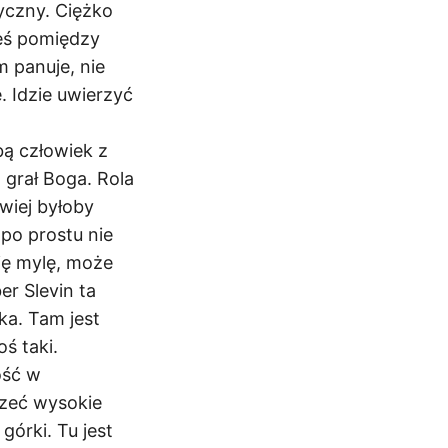
yczny. Ciężko
ieś pomiędzy
m panuje, nie
e. Idzie uwierzyć
bą człowiek z
grał Boga. Rola
twiej byłoby
po prostu nie
ię mylę, może
er Slevin ta
ka. Tam jest
ś taki.
ość w
szeć wysokie
górki. Tu jest