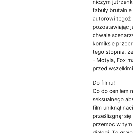
niczym jutrzenk
fabuły brutalni
autorowi tegoż 
pozostawiając j
chwale scenarz
komiksie przebr
tego stopnia, ż
- Motyla, Fox m
przed wszelkimi
Do filmu!
Co do ceniłem n
seksualnego abst
film uniknął nac
prześlizgnął się
przemoc w tym m
dialogi. To gra