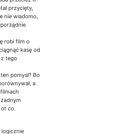
ał przycięty,
ie nie wiadomo,
a porządnie
 robi film o
yciągnąć kasę od
 z tego
 ten pomysł? Bo
 porównywał, a
 filmach
i żadnym
ot co.
logicznie