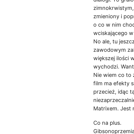
zimnokrwistym, 
zmieniony i pop
o co w nim chod
wciskającego w 
No ale, tu jesz
zawodowym zabój
większej ilości 
wychodzi. Wante
Nie wiem co to
film ma efekty 
przecież, idąc 
niezaprzeczalni
Matrixem. Jest 
Co na plus.
Gibsonoprzemian