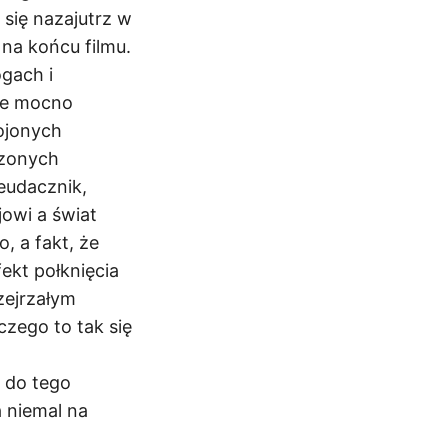
się nazajutrz w
 na końcu filmu.
ogach i
nie mocno
rojonych
czonych
eudacznik,
jowi a świat
, a fakt, że
ekt połknięcia
zejrzałym
zego to tak się
e do tego
 niemal na