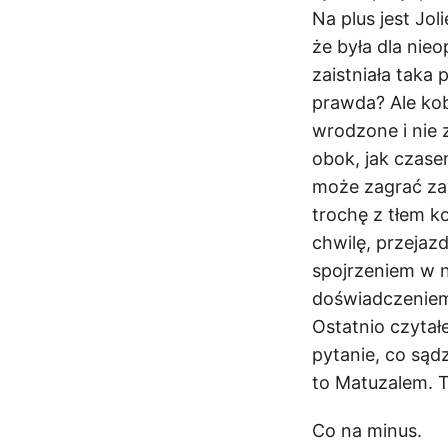
Na plus jest Jol
że była dla nie
zaistniała taka 
prawda? Ale kobi
wrodzone i nie zd
obok, jak czase
może zagrać zaw
trochę z tłem k
chwilę, przejazd
spojrzeniem w 
doświadczenie
Ostatnio czyta
pytanie, co sąd
to Matuzalem. T
Co na minus.