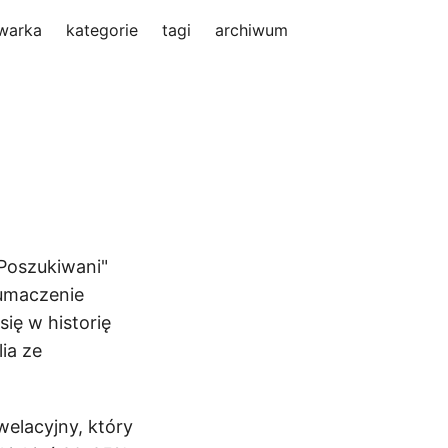
warka
kategorie
tagi
archiwum
"Poszukiwani"
łumaczenie
się w historię
ia ze
ewelacyjny, który