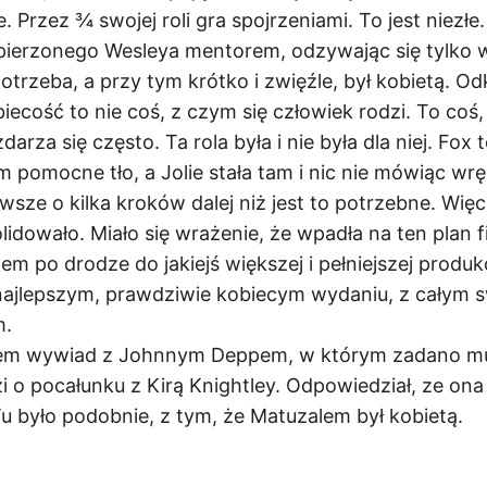
ie. Przez ¾ swojej roli gra spojrzeniami. To jest niezł
opierzonego Wesleya mentorem, odzywając się tylko 
potrzeba, a przy tym krótko i zwięźle, był kobietą. O
ecość to nie coś, z czym się człowiek rodzi. To coś, 
arza się często. Ta rola była i nie była dla niej. Fox t
m pomocne tło, a Jolie stała tam i nic nie mówiąc wrę
sze o kilka kroków dalej niż jest to potrzebne. Więce
olidowało. Miało się wrażenie, że wpadła na ten plan 
em po drodze do jakiejś większej i pełniejszej produkc
najlepszym, prawdziwie kobiecym wydaniu, z całym 
m.
łem wywiad z Johnnym Deppem, w którym zadano m
zi o pocałunku z Kirą Knightley. Odpowiedział, ze ona
u było podobnie, z tym, że Matuzalem był kobietą.