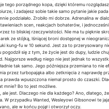
je tego porządnego kopa, dzięki któremu rozglądasz 
iurze, i zadajesz sobie takie samo pytanie jakie pada
nie podziałało. Zrobiło mi dobrze. Adrenalina w dial
tawieniach scen, reakcjach bohaterów, i jednocześ
rzez to bliskiej rzeczywistości. Nie ma tu pięknie sk
rek ze stójką, lśniącej broni dostępnej w nieograni
auki kung-fu w 10 sekund. Jest za to przerysowany ni
 pogodził się z tym, że życie jest do dupy, ludzie chu
d. Najgorsze według niego nie jest jednak to wszystko
kładnie tak samo. Jego późniejsza przemiana to nie ef
ienia przez turbopająka albo zetknięcia z naprawdę pr
na prawda wpuszczona niemal prosto do czaszki. Dlac
t mnie? Bo to jest możliwe.
, ale jest. Dlaczego nie dla każdego? Ano, dlatego, ż
ja. W przypadku Wanted, Wesleyowi Gibsonowi te jaja
no, ale w końcu pojął i otworzył oczy.