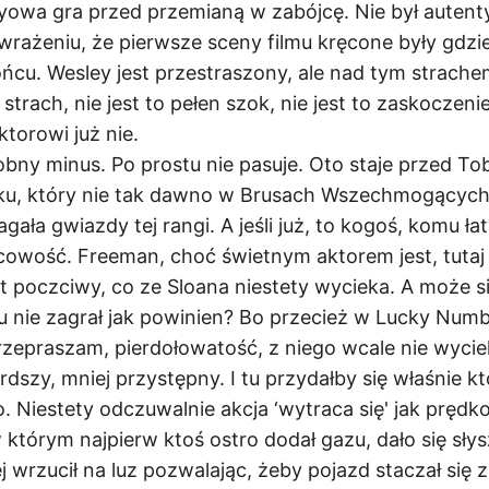
owa gra przed przemianą w zabójcę. Nie był autent
 wrażeniu, że pierwsze sceny filmu kręcone były gdz
ońcu. Wesley jest przestraszony, ale nad tym strache
 strach, nie jest to pełen szok, nie jest to zaskoczeni
ktorowi już nie.
bny minus. Po prostu nie pasuje. Oto staje przed To
ęku, który nie tak dawno w Brusach Wszechmogących 
ała gwiazdy tej rangi. A jeśli już, to kogoś, komu ła
cowość. Freeman, choć świetnym aktorem jest, tutaj 
yt poczciwy, co ze Sloana niestety wycieka. A może s
u nie zagrał jak powinien? Bo przecież w Lucky Numb
rzepraszam, pierdołowatość, z niego wcale nie wycie
dszy, mniej przystępny. I tu przydałby się właśnie kto
o. Niestety odczuwalnie akcja ‘wytraca się' jak prędk
którym najpierw ktoś ostro dodał gazu, dało się sły
j wrzucił na luz pozwalając, żeby pojazd staczał się z 